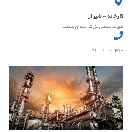
کارخانه - شیراز
شهرک صنعتی بزرگ، میدان صنعت
91001370 – 071