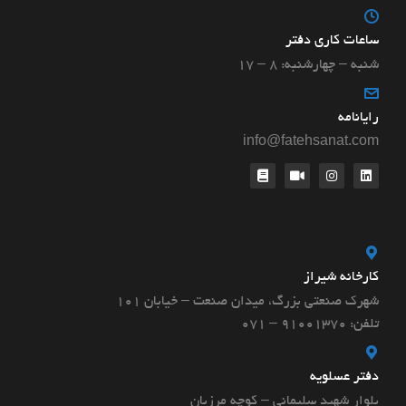
ساعات کاری دفتر
شنبه – چهارشنبه: ۸ – ۱۷
رایانامه
info@fatehsanat.com
کارخانه شیراز
شهرک صنعتی بزرگ، میدان صنعت – خیابان ۱۰۱
تلفن: 91001370 – 071
دفتر عسلویه
بلوار شهید سلیمانی – کوچه مرزبان