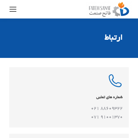
ارتباط
شماره های تماس
88609322 021
91001370 071