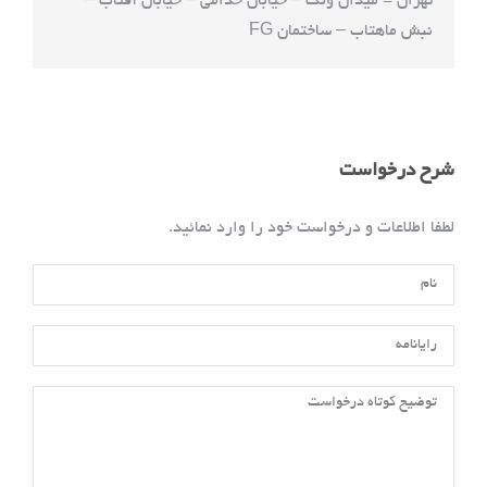
تهران - میدان ونک – خیابان خدامی – خیابان آفتاب –
نبش ماهتاب – ساختمان FG
شرح درخواست
لطفا اطلاعات و درخواست خود را وارد نمائید.