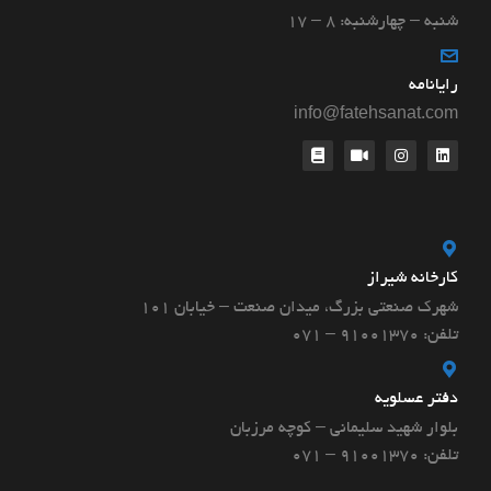
شنبه – چهارشنبه: ۸ – ۱۷
رایانامه
info@fatehsanat.com
کارخانه شیراز
شهرک صنعتی بزرگ، میدان صنعت – خیابان ۱۰۱
تلفن: 91001370 – 071
دفتر عسلویه
بلوار شهید سلیمانی – کوچه مرزبان
تلفن: 91001370 – 071