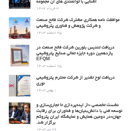
آشنایی با توانمندی های آن مجموعه
3 خرداد 1404
موافقت نامه همکاری مشترک شرکت فاتح صنعت
و شرکت پژوهش و فناوری پتروشیمی
25 اسفند 1403
دریافت تندیس بلورین شرکت فاتح صنعت در
یازدهمین دوره جایزه تعالی صنایع پتروشیمی
EFQM
25 اسفند 1403
دریافت لوح تقدیر از شرکت محترم پتروشیمی
نوری
1 بهمن 1403
نشست تخصصی «از ایده‌پردازی تا تجاری‌سازی و
توسعه فنی با دانش‌بنیان‌ها و فناوران برای رقابت
جهان»در دومین همایش و نمایشگاه ایران پتروکم
برگزار شد.
26 دی 1403