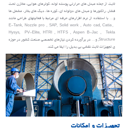
ثابت از جمله مبدل های حرارتی پوسته لوله، کولرهای هوایی، مخازن تحت
فشار، راکتورها و مبدل های دولوله ای، کوره ها، دیگ های بخار، مشعل ها
و… با استفاده از نرم افزارهای حرفه ای مرتبط با فعالیت­های طراحی مانند
E-Tank, Nozzle pro , SAP, Solid work , Auto cad, Catia ,
Hysys, PV-Elite, HTRI , HTFS , Aspen B-Jac , Tekla
Structure, و… در برآورده کردن نیازهای تخصصی صنعت کشور در حوزه
ی تجهیزات ثابت نقشی بی بدیل را ایفا می کند.
تجهیـزات و امکانات