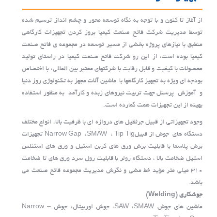
از آغاز تا کنون و با توجه به نگاه توسعه محور و چشم انداز ترسیم شده
توسط مدیریت شرکت فاتح صنعت کیمیا بروز کردن تجهیزات کارگاهی
منطبق با نیازهای پروژه بخشی از مسیر توسعه در مجموعه ی فاتح صنعت
کیمیا بوده است، از این رو شرکت فاتح صنعت کیمیا در راستای تولید
محصولات با کیفیت و قابل رقابت با شرکتهای معتبر بین المللی، با اختصاص
بودجه ای ویژه به تجهیز کارگاهها با ماشین آلات مجهز به تکنولوژی روز دنیا
و آموزش پرسنل جهت تربیت نیروهای زبده و کارآمد به منظور استفاده
بهینه از این تجهیزات همت گمارده است.
وجود تجهیزاتی از قبیل جرثقیل های دروازه ای با ظرفیت بالا، انواع مختلف
دستگاه های جوش از قبیلNarrow Gap ،SMAW ، Tip Tig تجهیزات
برش پلاسما با قابلیت برش ورق های کربن استیل و ورق های استنلس
استیل ضخامت بالا ، دستگاه رولر با قابلیت رول سرد ورق های تا ضخامت
310 میلی متر مؤید خط مشی و نگرش مدیریت مجموعه فاتح صنعت می
باشد.
جوشکاری
(Welding)
ماشین های جوش SAW ،SMAW، جوش اوربیتال، جوش Narrow –