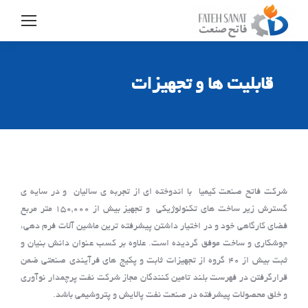
قابلیت ها و تجهیزات
شرکت فاتح صنعت کیمیا با اندوخته ای از تجربه ی سالیان و در سایه ی
گسترش زیر ساخت های تکنولوژیکی و تجهیز بیش از 150,000 متر مربع
فضای کارگاهی خود و در اختیار داشتن پیشرفته ترین ماشین آلات فرم دهی،
جوشکاری و ساخت موفق گردیده است. علاوه بر کسب عنوان دانش بنیان و
ثبت بیش از 40 گروه از تجهیزات ثابت و پکیج های فرآیندی صنعتی ضمن
قرارگرفتن در فهرست بلند تامین کنندگان مجاز شرکت نفت پرچمدار نوآوری
و خلق محصولات پیشرفته در صنعت نفت پالایش و پتروشیمی باشد.