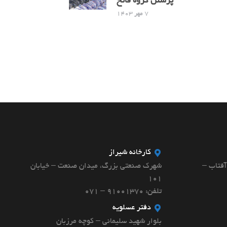
پرسنل گروه فاتح
7 مهر 1403
کارخانه شیراز
آفتاب –
شهرک صنعتی بزرگ، میدان صنعت – خیابان
۱۰۱
تلفن: 91001370 – 071
دفتر عسلویه
بلوار شهید سلیمانی – کوچه مرزبان