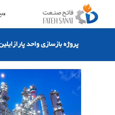
فات
پروژه بازسازی واحد پارازایلی