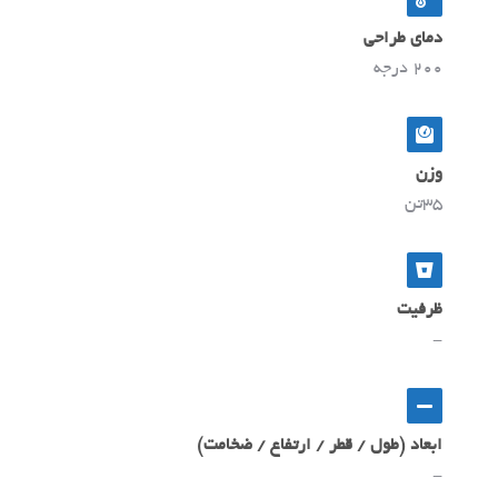
دمای طراحی
200 درجه
وزن
35تن
ظرفیت
-
ابعاد (طول / قطر / ارتفاع / ضخامت)
-