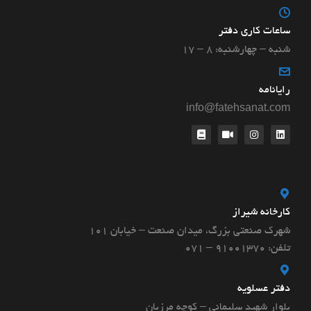
ساعات کاری دفتر
شنبه – چهارشنبه: ۸ – ۱۷
رایانامه
info@fatehsanat.com
کارخانه شیراز
شهرک صنعتی بزرگ، میدان صنعت – خیابان ۱۰۱
تلفن: 91001370 – 071
دفتر عسلویه
بلوار شهید سلیمانی – کوچه مرزبان