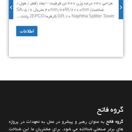
طراحی 240 درجه وزن 420 تن ظرفیت – ابعاد (قطر / طول /
ضخامت) 40mm/64M/6700mm متریال SA-516
GR.70 Naphtha Splitter Tower کارفرما JEPCO پلنت…
اطلاعات
گروه فاتح
گروه فاتح
به عنوان رهبر و پیشرو در عمل به تعهدات در پروژه
های برتر صنعتی شناخته می شود. برای مشتریان ما این شناخت