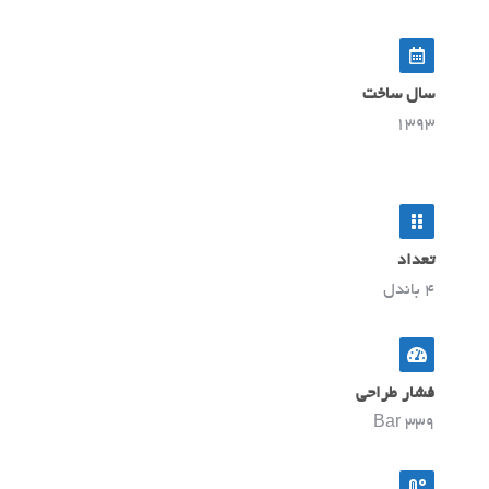
سال ساخت
1393
تعداد
4 باندل
فشار طراحی
339 Bar