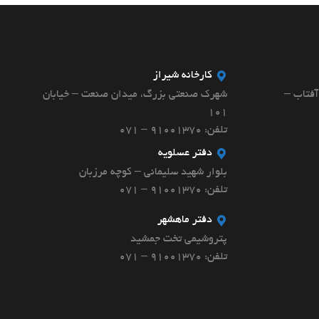
کارخانه شیراز
آفتاب –
شهرک صنعتی بزرگ، میدان صنعت – خیابان
۱۰۱
تلفن: 91001370 – 071
دفتر عسلویه
بلوار شهید سلیمانی – کوچه مرزبان
تلفن: 91001370 – 071
دفتر ماهشهر
پتروشیمی تخت جمشید
تلفن: 91001370 – 071