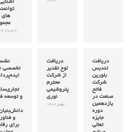
1404
آشنایی 
توانمن
های 
مجمو
3 خرداد 1404
دریافت
دریافت
نشس
تندیس
لوح تقدیر
تخصصی «
بلورین
از شرکت
ایده‌پردا
شرکت
محترم
فاتح
پتروشیمی
تجاری‌سا
صنعت در
نوری
و توسعه ف
یازدهمین
1 بهمن 1403
دوره
دانش‌بنیان‌
جایزه
و فناور
تعالی
برای رقا