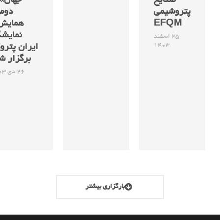
صنایع
جهان»
پتروشیمی
دوم
EFQM
همایش
نمایشگ
25 اسفند
1403
ایران پترو
برگزار ش
26 دی 1403
بارگزاری بیشتر