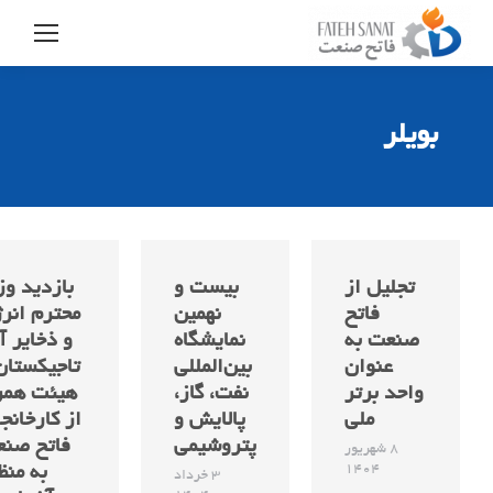
بویلر
تجلیل از
بیست و
بازدید وز
فاتح
نهمین
محترم انر
صنعت به
نمایشگاه
و ذخایر آ
عنوان
بین‌المللی
تاجیکستان
واحد برتر
نفت، گاز،
هیئت همر
ملی
پالایش و
از کارخانج
پتروشیمی
فاتح صن
8 شهریور
1404
به منظ
3 خرداد