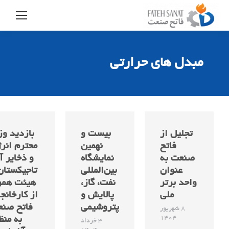
مبدل های حرارتی
تجلیل از
بیست و
بازدید وز
فاتح
نهمین
محترم انر
صنعت به
نمایشگاه
و ذخایر آ
عنوان
بین‌المللی
تاجیکستان
واحد برتر
نفت، گاز،
هیئت همر
ملی
پالایش و
از کارخانج
پتروشیمی
فاتح صن
8 شهریور
1404
به منظ
3 خرداد