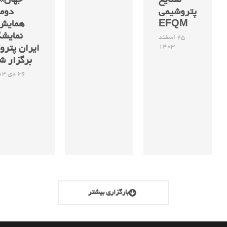
صنایع
جهان»
پتروشیمی
دوم
EFQM
همایش
نمایشگ
25 اسفند
1403
ایران پترو
برگزار ش
26 دی 1403
بارگزاری بیشتر