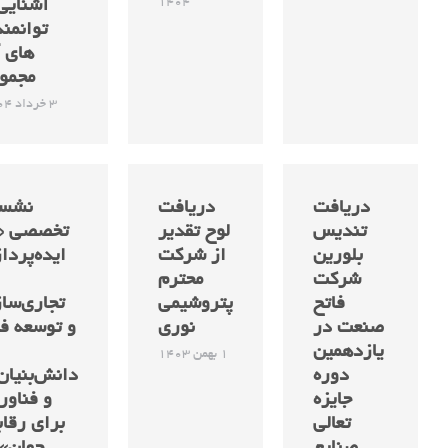
1404
آشنایی 
توانمن
های 
مجمو
3 خرداد 1404
دریافت
دریافت
نشس
تندیس
لوح تقدیر
تخصصی «
بلورین
از شرکت
ایده‌پردا
شرکت
محترم
فاتح
پتروشیمی
تجاری‌سا
صنعت در
نوری
و توسعه ف
یازدهمین
1 بهمن 1403
دوره
دانش‌بنیان‌
جایزه
و فناور
تعالی
برای رقا